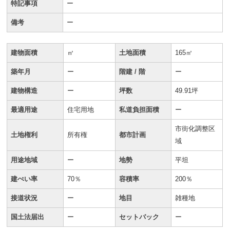
特記事項
ー
備考
ー
建物面積
㎡
土地面積
165㎡
築年月
ー
階建 / 階
ー
建物構造
ー
坪数
49.91坪
最適用途
住宅用地
私道負担面積
ー
市街化調整区
土地権利
所有権
都市計画
域
用途地域
ー
地勢
平坦
建ぺい率
70％
容積率
200％
接道状況
ー
地目
雑種地
国土法届出
ー
セットバック
ー