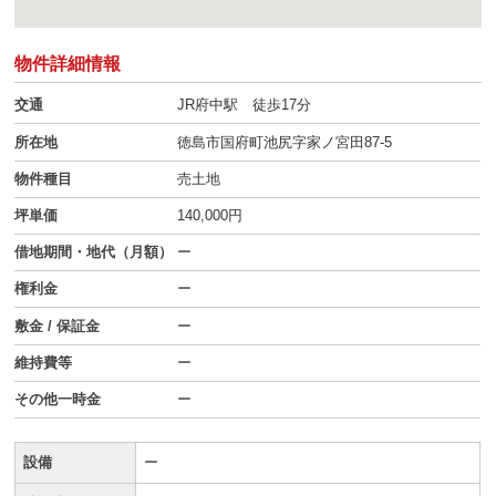
物件詳細情報
交通
JR府中駅 徒歩17分
所在地
徳島市国府町池尻字家ノ宮田87-5
物件種目
売土地
坪単価
140,000円
借地期間・地代（月額）
ー
権利金
ー
敷金 / 保証金
ー
維持費等
ー
その他一時金
ー
設備
ー