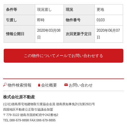
条件等
現況渡し
現況
更地
引渡し
即時
物件番号
0103
2020年03月08
2020年06月07
情報公開日
次回更新予定日
日
日
この物件についてメールでお問い合わせする
物件検索情報
会社概要
お問い合わせ
株式会社原不動産
(公社)徳島県宅地建物取引業協会会員 徳島県知事免許(3)第2921号
四国地区不動産公正取引協議会加盟
〒779-3122 徳島市国府町府中242番地2
TEL:088-679-8898 FAX:088-679-8895