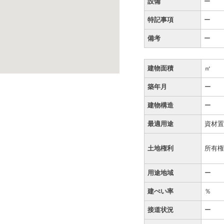
設備
ー
特記事項
ー
備考
ー
建物面積
㎡
築年月
ー
建物構造
ー
最適用途
資材
土地権利
所有
用途地域
ー
建ぺい率
％
接道状況
ー