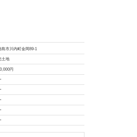
徳島市川内町金岡89-1
売土地
0,000円
ー
ー
ー
ー
ー