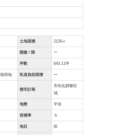
土地面積
2126㎡
階建 / 階
ー
坪数
643.11坪
置場用地
私道負担面積
ー
市街化調整区
権
都市計画
域
地勢
平坦
容積率
％
地目
田